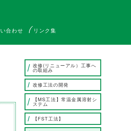
問い合わせ
リンク集
改修(リニューアル）工事へ
の取組み
改修工法の開発
【MS工法】常温金属溶射シ
ステム
【FST工法】