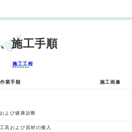
、施工手順
施工工程
作業手順
施工画像
育および健康診断
く工具および資材の搬入