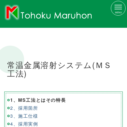
MENU
常温金属溶射システム(ＭＳ
工法)
1、MS工法とはその特長
2、採用箇所
3、施工仕様
4、採用実例