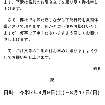
ます。平素は格別のお引き立てを賜り厚く御礼申し
上げます。
さて、弊社では甚だ勝手ながら下記日時を夏期休
業とさせて頂きます。何かとご不便をお掛けいたし
ますが、何卒ご了承くださいますよう宜しくお願い
申し上げます。
尚、ご注文等のご用命はお早めに賜りますよう併
せてお願い申し上げます。
敬具
記
7
8
9
(
)
8
17
(
)
日時 令和
年
月
日
土
～
月
日
日